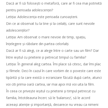
Dacă ar fi să folosești o metaforă, care ar fi cea mai potrivită
pentru perioada adolescenței?
Letiția: Adolescența este perioada cunoașterii.
Din ce ai observat tu la tine și la ceilalți, care sunt nevoile
adolescenților?
Letiția: Am observat o mare nevoie de timp, spațiu,
înțelegere și răbdare din partea celorlalți.
Dacă ar fi să alegi, ce ai alege între o carte sau un film? Dar
între ieșitul cu prietenii și petrecut timpul cu familia?
Letiția: În general aleg cartea. Îmi place să citesc, dar îmi plac
și filmele. Deci în cazul în care vorbim de o poveste care este
tipărită și la care există o ecranizare făcută după carte, atunci
voi citi prima oară cartea, iar mai apoi mă voi uita la film.
În ceea ce privește ieșitul cu prietenii și timpul petrecut cu
familia, întotdeauna încerc să le ‘balansez’, să le acord
aceeași atenție și importanță, deoarece nu vreau ca nimeni