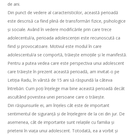
de ani.
Din punct de vedere al caracteristicilor, această perioadă
este descrisă ca fiind plină de transformări fizice, psihologice
și sociale. Având în vedere modificările prin care trece
adolecentul/a, perioada adolescenței este recunoscută ca
fiind și provocatoare. Motivul este modul în care
adolescentul/a se comportă, trăiește emoțiile și le manifestă.
Pentru a putea vedea care este perspectiva unui adolescent
care trăiește în prezent această perioadă, am invitat-o pe
Letiția Radu, în vârstă de 15 ani să răspundă la câteva
întrebări. Cum poți înțelege mai bine această perioadă decât
ascultând povestea unei persoane care o trăiește.
Din răspunsurile ei, am înțeles cât este de important
sentimentul de siguranță și de înțelegere de la cei din jur. De
asemenea, cât de importante sunt relațiile cu familia și
prietenii în viața unui adolescent. Totodată, ea a vorbit și