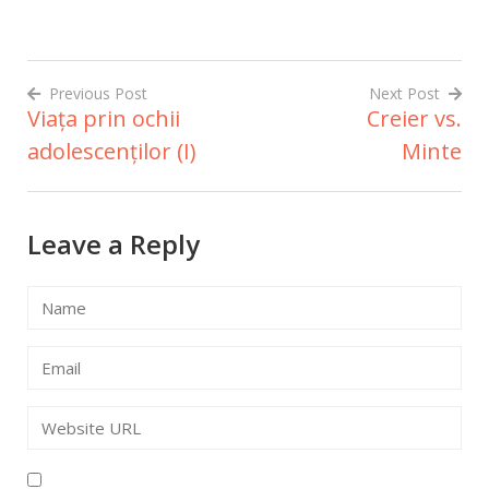
Previous Post
Next Post
Viața prin ochii
Creier vs.
Navigare
adolescenților (I)
Minte
în
articole
Leave a Reply