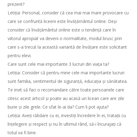
prezent?
Letiția: Personal, consider că cea mai mai mare provocare cu
care se confruntă liceeni este învățământul online. Deși
consider că învățământul online este o tendință care în
viitorul apropiat va deveni o normalitate, modul brusc prin
care s-a trecut la această variantă de învățare este solicitant
pentru elevi.
Care sunt cele mai importante 3 lucruri din viața ta?
Letiția: Consider că pentru mine cele mai importante lucruri
sunt familia, sentimentul de siguranță, educația și sănătatea.
Te invit să faci o recomandare către toate persoanele care
citesc acest articol și poate au acasă un licean care are zile
bune și zile grele. Ce sfat le-ai da? Cum îi pot ajuta?
Letiția: Aveți răbdare cu ei, investiți încredere în ei, tratații cu
înțelegere și respect și nu în ultimul rând, să-i încurajați că
totul va fi bine.