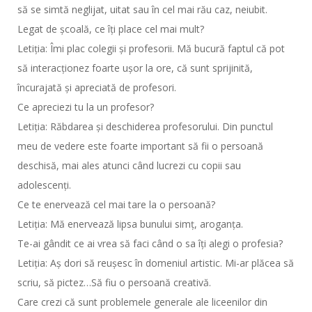
să se simtă neglijat, uitat sau în cel mai rău caz, neiubit.
Legat de școală, ce îți place cel mai mult?
Letiția: Îmi plac colegii și profesorii. Mă bucură faptul că pot
să interacționez foarte ușor la ore, că sunt sprijinită,
încurajată și apreciată de profesori.
Ce apreciezi tu la un profesor?
Letiția: Răbdarea și deschiderea profesorului. Din punctul
meu de vedere este foarte important să fii o persoană
deschisă, mai ales atunci când lucrezi cu copii sau
adolescenți.
Ce te enervează cel mai tare la o persoană?
Letiția: Mă enervează lipsa bunului simț, aroganța.
Te-ai gândit ce ai vrea să faci când o sa îți alegi o profesia?
Letiția: Aș dori să reușesc în domeniul artistic. Mi-ar plăcea să
scriu, să pictez…Să fiu o persoană creativă.
Care crezi că sunt problemele generale ale liceenilor din